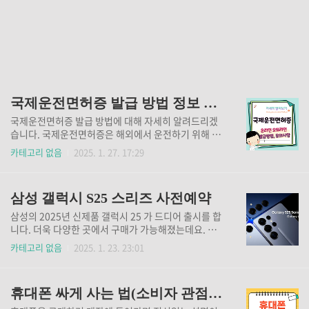
국제운전면허증 발급 방법 정보 총정리!
국제운전면허증 발급 방법에 대해 자세히 알려드리겠
습니다. 국제운전면허증은 해외에서 운전하기 위해 필
요한 것으로, 국내 운전면허증을 소지한 분이라면 발급
카테고리 없음
2025. 1. 27. 17:29
받으실 수 있습니다. 발급 방법은 크게 온라인 신청과
오프라인 방문 신청 두 가지가 있습니다. 국제운전
면허증이란?국제운전면허증은 외국에서 운전할 수 있
삼성 갤럭시 S25 스리즈 사전예약
도록 발급되는 면허증으로, 정식 명칭은 '국제운전면허
증'입니다. 하지만 모든 국가에서 통용되는 것은 아니
삼성의 2025년 신제품 갤럭시 25 가 드디어 출시를 합
며, '도로교통에 관한 협약'(제네바 협약) 또는 '국제도
니다. 더욱 다양한 곳에서 구매가 가능해졌는데요. 각
로교통에 관한 협약'(비엔나 협약)에 가입한 국가에서
구매처별 추가 사은품들도 풍성해졌습니다. 각각의 사
카테고리 없음
2025. 1. 23. 23:01
만 유효합니다. 따라서 여행하시려는 국가가 해당 협약
은품 및 혜택들을 비교하시고, 최고의 선택을 해보시기
에 가입되어 있는지 확인하는 것이 중요합니다. 국제운
바랍니다. 사전 예약 기간 및 방법사전예약 기간: 2025
전면허증 발급 조건국제운전면허증은 국내 운전면허증
년 1월 24일(금) ~ 2월 3일(월)방법: 삼성전자 홈페이
을 소지하고 있는 경우에만 발급 가능..
휴대폰 싸게 사는 법(소비자 관점) 1탄
지, 통신사 온라인몰, 오프라인 매장 등에서 예약 가능
개통일: 2월 4일~6일혜택 상세 내용 확인 방법빠르게