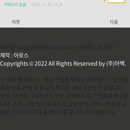
요롭게 만들어 줄 것입니다. 아이폰16 저렴하게 구매하
조건 제휴카드 만드셔서 2.5만원 정도 할인을 받으세
카테고리 없음
2024. 11. 29. 18:59
기1. 압도적인 성능 A18 Bionic 칩: 아이폰 16은 A18
요. 더블할인시 월 5만까지도 할인 가능합니다. 👉LG
Bionic 칩을 탑재하여 전 세대보다 더욱 빠르고 부드러
제휴카드 바로가기 1. 제휴 카드 종류 할부(라이트)형
운 성능을 제공합니다.원활한 멀티태스킹: 여러 앱을..
카드: 단말기 할부금을 카드로 수납 후 요금에서 청구
이전
다음
할인DC(요금할인)형 카드: 청구된 통신 요금에서 할인
2가지가 있습니다. 2개의 카드 할부형 카드+ DC형 카
드로 더블할인도 가능합니다.더블할인 시 2년 총 100
만 전후의 할인을 받게 되세요.신규 발급 or 6개월 무실
이메일: yaggy547@naver.com | 운영자 : 야기꾼
적 기준으로자세한 사항들은 카드사에 확인해 주세요.
2. LG 추천 카드 종류스마트 플랜 Plus 신한 카드(할부
제작 : 아로스
&DC) 중고폰 보상 플랜: 아이폰16, Z6, S2..
Copyrights © 2022 All Rights Reserved by (주)아백.
※ 해당 웹사이트는 정보 전달을 목적으로 운영하고 있으며,
금융 상품 판매 및 중개의 목적이 아닌 정보만 전달합니다.
또한, 어떠한 지적재산권 또한 침해하지 않고 있음을 명시합
니다. 조회, 신청 및 다운로드와 같은 편의 서비스에 관한 내
용은 관련 처리기관 홈페이지를 참고하시기 바랍니다.