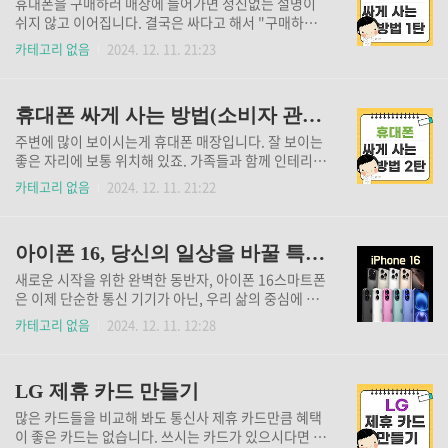
휴대폰을 구매하러 매장에 들어가면 정신없는 설명이
사전예약을 하실수록 추가 혜택이 많습니다. 지금 당장
쉬지 않고 이어집니다. 결국은 싸다고 해서 "구매하겠
들어가서 확인 후 예약하세요!삼성닷컴 사전예약 바로
습니다" 해서 구매한 후 다음 달 요금청구서를 받아본
카테고리 없음
2024. 12. 11. 21:23
가기 SK 사전예약하러 가기 KT 사전예약하러 가
후 후회하는 경우가 많아요. 사실 단순합니다. 기기값이
기 LG 사전예약하러 가기 S25를 자급제 구매하시고
얼마인지와 요금제는 얼마인지를 구분하여 확인하시면
요금제를 아주 저렴한 헬로모바일 유심요금제를 사용..
되세요. 업에 종사하는 입장에서 소비자의 관점에서 싸
휴대폰 싸게 사는 방법(소비자 관점) 2탄
게 살 수 있는 방법을 자세히 알려드리겠습니다. 1. 기
기값 확인하기!매장방문하여 상담받으실 때 상담사가
주변에 많이 보이시는게 휴대폰 매장입니다. 잘 보이는
정신없이 이해 안 되는 말들을 이어간다면 말을 끊으시
좋은 자리에 보통 위치해 있죠. 가족들과 함께 인테리어
고 물어보세요. "아이폰16(or 원하시는 기기)을 얼마
가 잘 되어있고 큰 매장들을 들어가셔서 구매하시게 됩
카테고리 없음
2024. 12. 11. 21:22
에 구매할 수 있는 건가요?"직원들은 대부분 교육을 받
니다. 그곳이 싼 곳일 수도 있지만, 보통은 그곳이 가장
고 교육받은데로 판매를 합니다. 공시지원이 얼마에, 추
비싼 곳일 수도 있으니 꼭! 비교를 해보시는걸 추천드립
가지원이 얼마고, 추가로 결합하시면 얼마가 할인되시
니다. 또한 구매 후 할인을 받을 수 있는 여러 방법들을
고, 결합하시면 얼마가 더..
아이폰 16, 당신의 일상을 바꿀 특별한 선택
추가로 알려드리겠습니다. 1. 믿음가는 판매점으로 방
문하기기기값만 확인하시면 됩니다!그러면 이 기기값
새로운 시작을 위한 완벽한 동반자, 아이폰 16스마트폰
은 어디가 가장 쌀가요?아는 지인이 있다면 추천을 받
은 이제 단순한 통신 기기가 아닌, 우리 삶의 중심에 자
으세요.주변에 아는 사람들이 있다면 싸다는 곳을 찾아
리 잡은 필수품입니다. 그렇다면 어떤 스마트폰을 선택
카테고리 없음
2024. 12. 11. 12:28
가서 비교해 보시면 좋습니다. 통신쪽이 구조상 이상하
해야 할까요?특히 아이폰을 고민하고 있다면, 아이폰 1
게도 싸게 팔면 팔수록 소문을 낼 수가 없습니다. 소문
6은 당신에게 놓칠 수 없는 매력적인 선택지가 될 것입
나면 그 매장에는 힘든 일들이 생길 수가 있어요. 그래
니다. 왜 아이폰 16인가?아이폰 16은 애플이 그동안
서 보통 소개에 소개..
LG 제휴 카드 만들기
쌓아온 기술력과 노하우를 집약하여 탄생한 최신 스마
트폰입니다. 뛰어난 성능, 아름다운 디자인, 그리고 편
많은 카드들을 비교해 봐도 통신사 제휴 카드만큼 혜택
리한 사용성까지, 아이폰 16은 당신의 일상을 더욱 풍
이 좋은 카드는 없습니다. 쓰시는 카드가 있으시다면 무