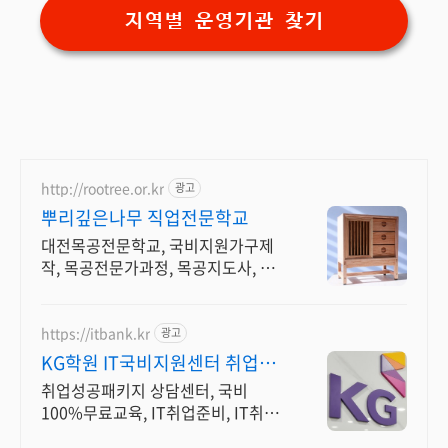
지역별 운영기관 찾기
http://rootree.or.kr
광고
뿌리깊은나무 직업전문학교
대전목공전문학교, 국비지원가구제
작, 목공전문가과정, 목공지도사, 가
구제작기능사취득
https://itbank.kr
광고
KG학원 IT국비지원센터 취업지
원 및 100%무료교육
취업성공패키지 상담센터, 국비
100%무료교육, IT취업준비, IT취업
반과정진행 IT국비지원카드 신청 및